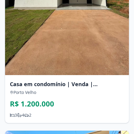
Casa em condomínio | Venda |
Residencial Verana
Porto Velho
R$ 1.200.000
3
4
2