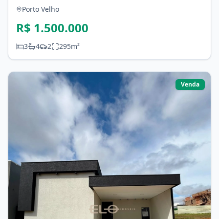
- Edifício Varandas do Madeira
Porto Velho
R$ 1.500.000
3
4
2
295
m²
Venda