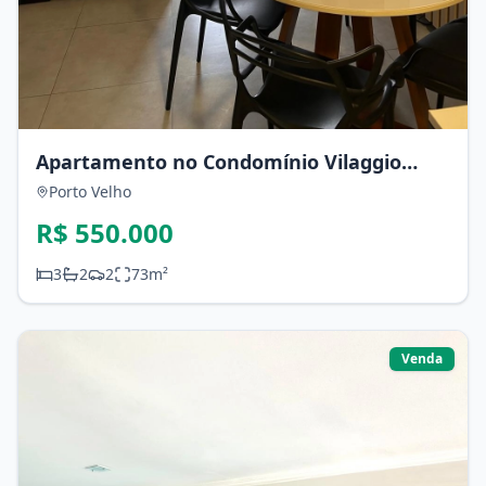
Apartamento no Condomínio Vilaggio
Giardinni
Porto Velho
R$ 550.000
3
2
2
73
m²
Venda