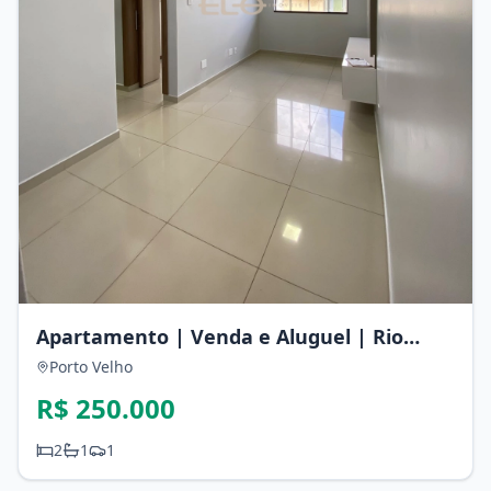
Apartamento | Venda e Aluguel | Rio
Bonito
Porto Velho
R$ 250.000
2
1
1