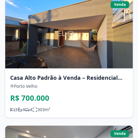
Venda
Casa Alto Padrão à Venda – Residencial
Greenville
Porto Velho
R$ 700.000
3
4
4
303
m²
Venda