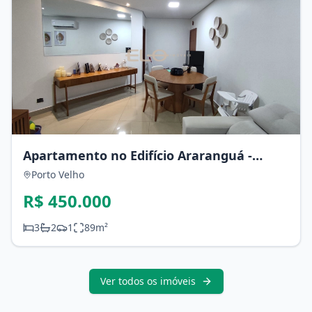
Apartamento no Edifício Araranguá -
Reformado e Porteira Fechada
Porto Velho
R$ 450.000
3
2
1
89
m²
Ver todos os imóveis