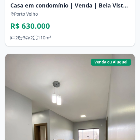
Casa em condomínio | Venda | Bela Vista
Residence
Porto Velho
R$ 630.000
2
3
2
110
m²
Venda ou Aluguel