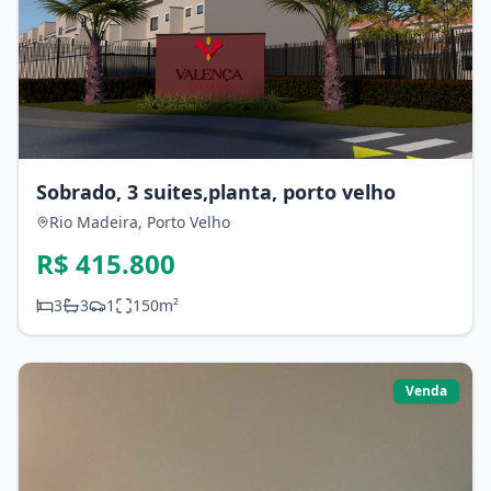
Sobrado, 3 suites,planta, porto velho
Rio Madeira,
Porto Velho
R$ 415.800
3
3
1
150
m²
Venda